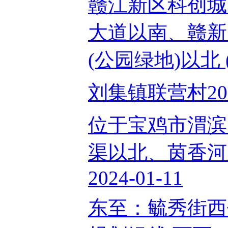
赣江新区科创城
大道以南、赣新
(公园绿地)以北 (SH
刘集镇联营村2024
位于宝鸡市渭滨
渠以北、茵香河
2024-01-11
东至：毓秀街西